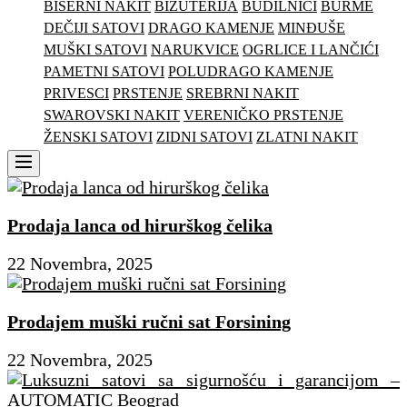
BISERNI NAKIT
BIŽUTERIJA
BUDILNICI
BURME
DEČIJI SATOVI
DRAGO KAMENJE
MINĐUŠE
MUŠKI SATOVI
NARUKVICE
OGRLICE I LANČIĆI
PAMETNI SATOVI
POLUDRAGO KAMENJE
PRIVESCI
PRSTENJE
SREBRNI NAKIT
SWAROVSKI NAKIT
VERENIČKO PRSTENJE
ŽENSKI SATOVI
ZIDNI SATOVI
ZLATNI NAKIT
Menu
Prodaja lanca od hirurškog čelika
22 Novembra, 2025
Prodajem muški ručni sat Forsining
22 Novembra, 2025