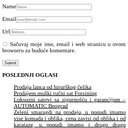
Name
Email
Url
Sačuvaj moje ime, email i web stranicu u ovom
browseru za buduće komentare.
POSLEDNJI OGLASI
Prodaja lanca od hirurškog čelika
Prodajem muški ručni sat Forsining
Luksuzni satovi sa sigurnošću i garancijom –
AUTOMATIC Beograd
Zeleni smaragdi na prodaju, u ponudi imamo
vise komada i oblika, cena zavisi od oblika i od
karataze, u ponudi imamo i drugo drago