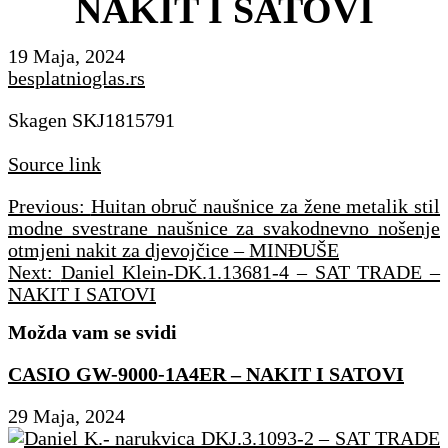
NAKIT I SATOVI
19 Maja, 2024
besplatnioglas.rs
Skagen SKJ1815791
Source link
Navigacija
Previous:
Huitan obruč naušnice za žene metalik stil
članaka
modne svestrane naušnice za svakodnevno nošenje
otmjeni nakit za djevojčice – MINĐUŠE
Next:
Daniel Klein-DK.1.13681-4 – SAT TRADE –
NAKIT I SATOVI
Možda vam se svidi
CASIO GW-9000-1A4ER – NAKIT I SATOVI
29 Maja, 2024