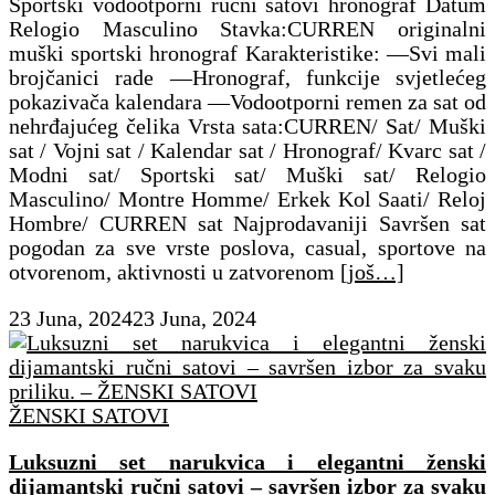
Sportski vodootporni ručni satovi hronograf Datum
Relogio Masculino Stavka:CURREN originalni
muški sportski hronograf Karakteristike: —Svi mali
brojčanici rade —Hronograf, funkcije svjetlećeg
pokazivača kalendara —Vodootporni remen za sat od
nehrđajućeg čelika Vrsta sata:CURREN/ Sat/ Muški
sat / Vojni sat / Kalendar sat / Hronograf/ Kvarc sat /
Modni sat/ Sportski sat/ Muški sat/ Relogio
Masculino/ Montre Homme/ Erkek Kol Saati/ Reloj
Hombre/ CURREN sat Najprodavaniji Savršen sat
pogodan za sve vrste poslova, casual, sportove na
otvorenom, aktivnosti u zatvorenom
[još…]
23 Juna, 2024
23 Juna, 2024
ŽENSKI SATOVI
Luksuzni set narukvica i elegantni ženski
dijamantski ručni satovi – savršen izbor za svaku