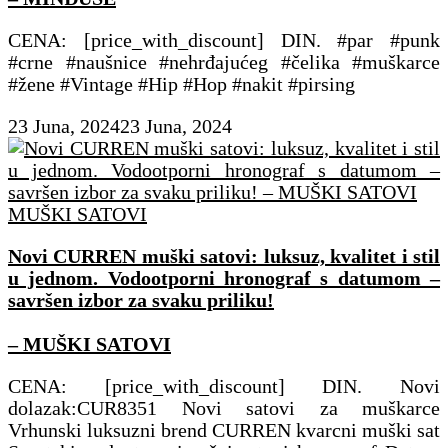
CENA: [price_with_discount] DIN. #par #punk
#crne #naušnice #nehrđajućeg #čelika #muškarce
#žene #Vintage #Hip #Hop #nakit #pirsing
23 Juna, 2024
23 Juna, 2024
MUŠKI SATOVI
Novi CURREN muški satovi: luksuz, kvalitet i stil
u jednom. Vodootporni hronograf s datumom –
savršen izbor za svaku priliku!
– MUŠKI SATOVI
CENA: [price_with_discount] DIN. Novi
dolazak:CUR8351 Novi satovi za muškarce
Vrhunski luksuzni brend CURREN kvarcni muški sat