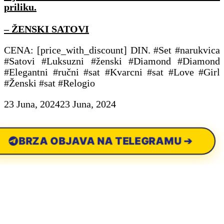
priliku.
– ŽENSKI SATOVI
CENA: [price_with_discount] DIN. #Set #narukvica
#Satovi #Luksuzni #ženski #Diamond #Diamond
#Elegantni #ručni #sat #Kvarcni #sat #Love #Girl
#Ženski #sat #Relogio
23 Juna, 2024
23 Juna, 2024
BRZA OBJAVA NA TELEGRAMU ➔