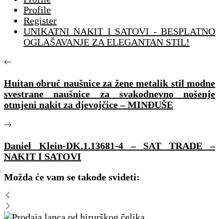
Profile
Register
UNIKATNI NAKIT I SATOVI - BESPLATNO
OGLAŠAVANJE ZA ELEGANTAN STIL!
Huitan obruč naušnice za žene metalik stil modne
svestrane naušnice za svakodnevno nošenje
otmjeni nakit za djevojčice – MINĐUŠE
Daniel Klein-DK.1.13681-4 – SAT TRADE –
NAKIT I SATOVI
Možda će vam se takođe svideti: