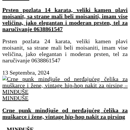
Prsten pozlata 14 karata, veliki kamen plavi
moisanit, sa strane mali beli moisaniti, imam vise
veličina, jako elegantan i moderan prsten, tel za
naručivanje 0638861547
Prsten pozlata 24 karata, veliki kamen plavi
moisanit, sa strane mali beli moisaniti, imam vise
veličina, jako elegantan i moderan prsten, tel za
naručivanje 0638861547
13 Septembra, 2024
MINĐUŠE
Crne punk mindjuše od nerđajućeg čelika za
muškarce i žene, vintage hip-hop nakit za pirsing
– MINĐUŠE