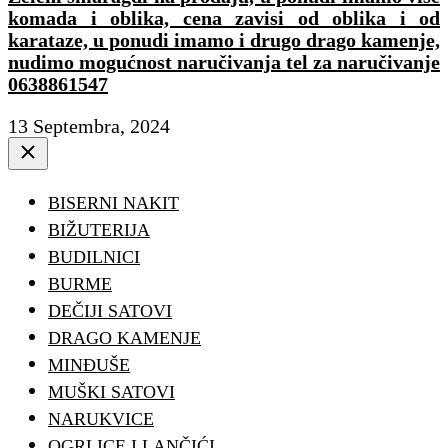
komada i oblika, cena zavisi od oblika i od
karataze, u ponudi imamo i drugo drago kamenje,
nudimo mogućnost naručivanja tel za naručivanje
0638861547
13 Septembra, 2024
Close
BISERNI NAKIT
BIŽUTERIJA
BUDILNICI
BURME
DEČIJI SATOVI
DRAGO KAMENJE
MINĐUŠE
MUŠKI SATOVI
NARUKVICE
OGRLICE I LANČIĆI