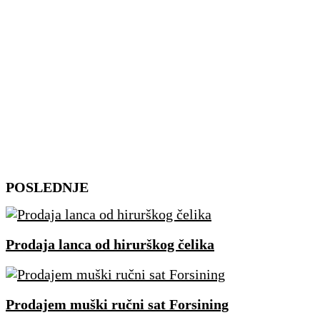
Skip
POSLEDNJE
to
content
Prodaja lanca od hirurškog čelika
Prodajem muški ručni sat Forsining