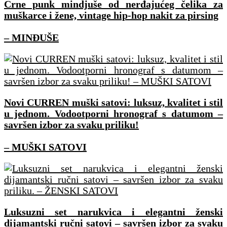
Crne punk mindjuše od nerđajućeg čelika za
muškarce i žene, vintage hip-hop nakit za pirsing
– MINĐUŠE
Novi CURREN muški satovi: luksuz, kvalitet i stil
u jednom. Vodootporni hronograf s datumom –
savršen izbor za svaku priliku!
– MUŠKI SATOVI
Luksuzni set narukvica i elegantni ženski
dijamantski ručni satovi – savršen izbor za svaku