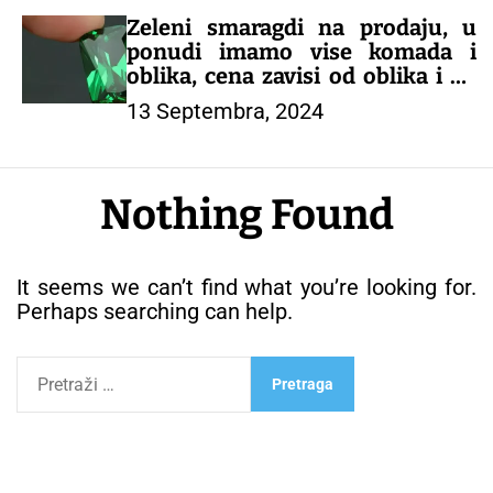
Zeleni smaragdi na prodaju, u
ponudi imamo vise komada i
oblika, cena zavisi od oblika i od
karataze, u ponudi imamo i drugo
13 Septembra, 2024
drago kamenje, nudimo
mogućnost naručivanja tel za
naručivanje 0638861547
Nothing Found
It seems we can’t find what you’re looking for.
Perhaps searching can help.
P
r
e
t
r
a