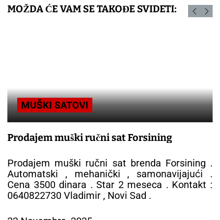
MOŽDA ĆE VAM SE TAKOĐE SVIDETI:
MUŠKI SATOVI
Prodajem muški ručni sat Forsining
Prodajem muški ručni sat brenda Forsining .
Automatski , mehanički , samonavijajući .
Cena 3500 dinara . Star 2 meseca . Kontakt :
0640822730 Vladimir , Novi Sad .