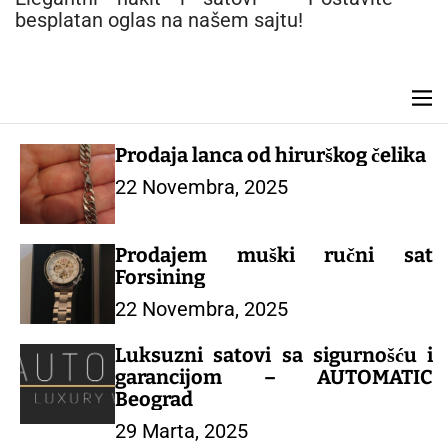
n
besplatan oglas na našem sajtu!
t
M
e
n
Prodaja lanca od hirurškog čelika
u
22 Novembra, 2025
Prodajem muški ručni sat
Forsining
22 Novembra, 2025
Luksuzni satovi sa sigurnošću i
garancijom – AUTOMATIC
Beograd
29 Marta, 2025