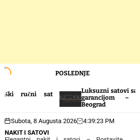
S
POSLEDNJE
k
i
p
Luksuzni satovi sa sigu
i ručni sat
t
garancijom – AUT
o
Beograd
c
o
Subota, 8 Augusta 2026
4
:
39
:
24
PM
n
t
NAKIT I SATOVI
e
Elegantni nakit i satovi – Postavite