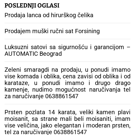
g
POSLEDNJI OGLASI
a
Prodaja lanca od hirurškog čelika
:
Prodajem muški ručni sat Forsining
Luksuzni satovi sa sigurnošću i garancijom –
AUTOMATIC Beograd
Zeleni smaragdi na prodaju, u ponudi imamo
vise komada i oblika, cena zavisi od oblika i od
karataze, u ponudi imamo i drugo drago
kamenje, nudimo mogućnost naručivanja tel
za naručivanje 0638861547
Prsten pozlata 14 karata, veliki kamen plavi
moisanit, sa strane mali beli moisaniti, imam
vise veličina, jako elegantan i moderan prsten,
tel za naručivanje 0638861547