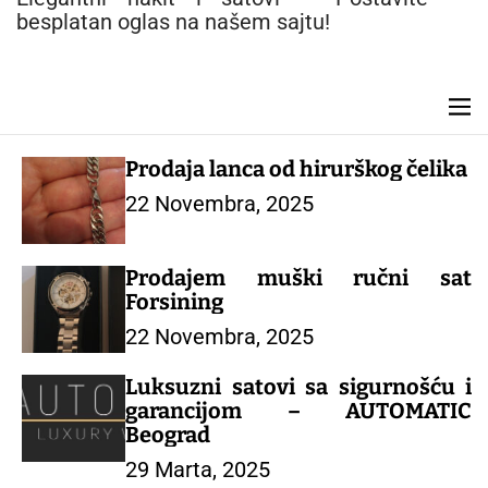
n
besplatan oglas na našem sajtu!
t
M
e
n
Prodaja lanca od hirurškog čelika
u
22 Novembra, 2025
Prodajem muški ručni sat
Forsining
22 Novembra, 2025
Luksuzni satovi sa sigurnošću i
garancijom – AUTOMATIC
Beograd
29 Marta, 2025