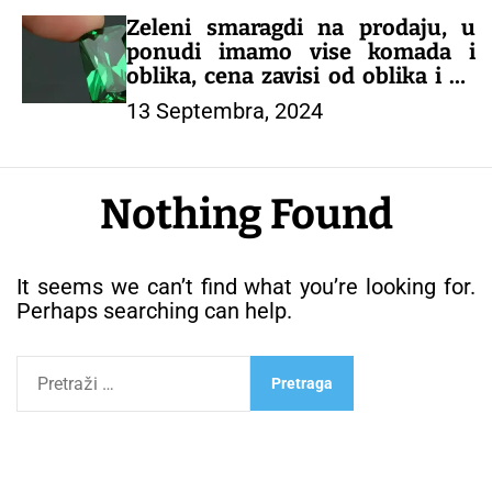
Zeleni smaragdi na prodaju, u
ponudi imamo vise komada i
oblika, cena zavisi od oblika i od
karataze, u ponudi imamo i drugo
13 Septembra, 2024
drago kamenje, nudimo
mogućnost naručivanja tel za
naručivanje 0638861547
Nothing Found
It seems we can’t find what you’re looking for.
Perhaps searching can help.
P
r
e
t
r
a