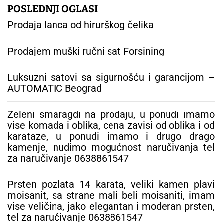
g
POSLEDNJI OGLASI
a
Prodaja lanca od hirurškog čelika
:
Prodajem muški ručni sat Forsining
Luksuzni satovi sa sigurnošću i garancijom –
AUTOMATIC Beograd
Zeleni smaragdi na prodaju, u ponudi imamo
vise komada i oblika, cena zavisi od oblika i od
karataze, u ponudi imamo i drugo drago
kamenje, nudimo mogućnost naručivanja tel
za naručivanje 0638861547
Prsten pozlata 14 karata, veliki kamen plavi
moisanit, sa strane mali beli moisaniti, imam
vise veličina, jako elegantan i moderan prsten,
tel za naručivanje 0638861547