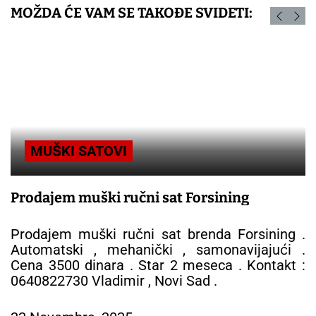
MOŽDA ĆE VAM SE TAKOĐE SVIDETI:
MUŠKI SATOVI
Prodajem muški ručni sat Forsining
Prodajem muški ručni sat brenda Forsining .
Automatski , mehanički , samonavijajući .
Cena 3500 dinara . Star 2 meseca . Kontakt :
0640822730 Vladimir , Novi Sad .