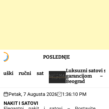
S
POSLEDNJE
k
i
p
Luksuzni satovi sa sig
ki ručni sat
t
garancijom – AU
o
Beograd
c
o
Petak, 7 Augusta 2026
1
:
36
:
11
PM
n
t
NAKIT I SATOVI
e
Elegantni nakit i satovi – Postavite