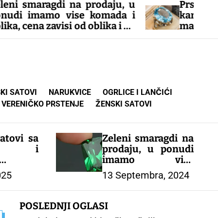
gdi na prodaju, u
Prsten pozlata 14 ka
o vise komada i
kamen plavi moisani
visi od oblika i od
mali beli moisanit
 ponudi imamo i
veličina, jako e
 kamenje, nudimo
moderan prste
ručivanja tel za
naručivanje 06388
0638861547
KI SATOVI
NARUKVICE
OGRLICE I LANČIĆI
VERENIČKO PRSTENJE
ŽENSKI SATOVI
atovi sa
Zeleni smaragdi na
ošću i
prodaju, u ponudi
ijom –
imamo vise
C
komada i oblika,
025
13 Septembra, 2024
cena zavisi od
oblika i od karataze,
u ponudi imamo i
POSLEDNJI OGLASI
drugo drago