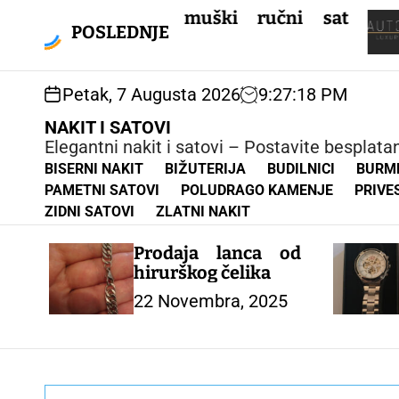
S
Luksuzn
rodajem muški ručni sat
k
garan
POSLEDNJE
orsining
i
Beogra
p
t
Petak, 7 Augusta 2026
9
:
27
:
19
PM
o
c
NAKIT I SATOVI
o
Elegantni nakit i satovi – Postavite besplat
n
BISERNI NAKIT
BIŽUTERIJA
BUDILNICI
BURM
t
PAMETNI SATOVI
POLUDRAGO KAMENJE
PRIVE
e
ZIDNI SATOVI
ZLATNI NAKIT
n
t
Prodaja lanca od
hirurškog čelika
22 Novembra, 2025