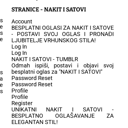
STRANICE - NAKIT I SATOVI
es
Account
ne
BESPLATNI OGLASI ZA NAKIT I SATOVE
rs
- POSTAVI SVOJ OGLAS I PRONAĐI
de
LJUBITELJE VRHUNSKOG STILA!
Log In
Log In
NAKIT I SATOVI - TUMBLR
Odmah ispiši, postavi i objavi svoj
besplatni oglas za "NAKIT I SATOVI"
is
Password Reset
la
Password Reset
te
Profile
ns
Profile
Register
UNIKATNI NAKIT I SATOVI -
BESPLATNO OGLAŠAVANJE ZA
ELEGANTAN STIL!