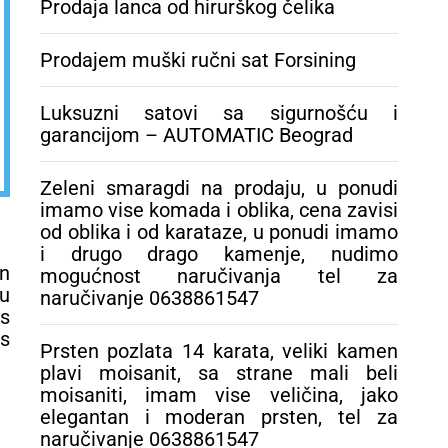
Prodaja lanca od hirurškog čelika
kamenje, nudimo
mogućnost
naručivanja tel za
Prodajem muški ručni sat Forsining
naručivanje
0638861547
Luksuzni satovi sa sigurnošću i
garancijom – AUTOMATIC Beograd
Zeleni smaragdi na prodaju, u ponudi
imamo vise komada i oblika, cena zavisi
od oblika i od karataze, u ponudi imamo
i drugo drago kamenje, nudimo
in
mogućnost naručivanja tel za
du
naručivanje 0638861547
us
es
Prsten pozlata 14 karata, veliki kamen
plavi moisanit, sa strane mali beli
moisaniti, imam vise veličina, jako
elegantan i moderan prsten, tel za
naručivanje 0638861547