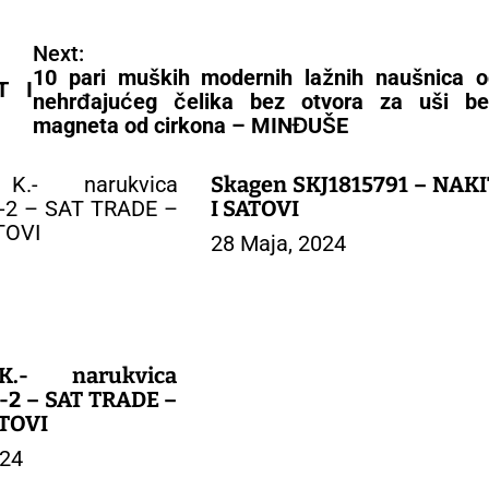
Next:
10 pari muških modernih lažnih naušnica o
T I
nehrđajućeg čelika bez otvora za uši be
magneta od cirkona – MINĐUŠE
Skagen SKJ1815791 – NAKI
I SATOVI
28 Maja, 2024
K.- narukvica
-2 – SAT TRADE –
ATOVI
024