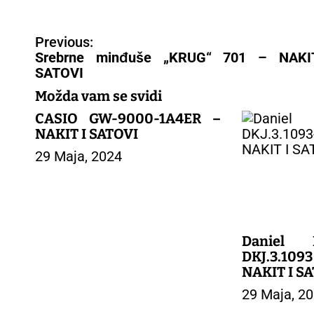
N
Previous:
a
Srebrne minđuše „KRUG“ 701 – NAKI
v
SATOVI
i
g
Možda vam se svidi
a
CASIO GW-9000-1A4ER –
c
NAKIT I SATOVI
i
29 Maja, 2024
j
a
č
l
a
n
Daniel 
a
DKJ.3.1093
k
NAKIT I S
a
29 Maja, 2