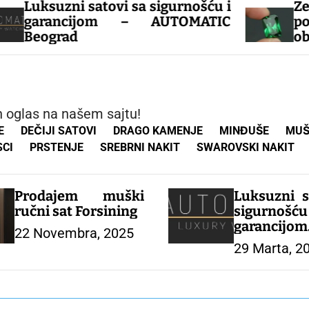
i satovi sa sigurnošću i
Zeleni smara
cijom – AUTOMATIC
ponudi imam
d
oblika, cena za
karataze, u
drugo drago
mogućnost na
naručivanje 
an oglas na našem sajtu!
E
DEČIJI SATOVI
DRAGO KAMENJE
MINĐUŠE
MUŠ
SCI
PRSTENJE
SREBRNI NAKIT
SWAROVSKI NAKIT
Prodajem muški
Luksuzni s
ručni sat Forsining
sigurn
garanc
22 Novembra, 2025
AUTOMATI
29 Marta, 2
Beograd