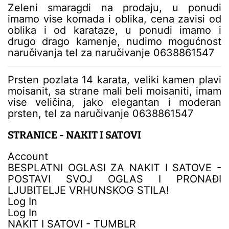
Zeleni smaragdi na prodaju, u ponudi
imamo vise komada i oblika, cena zavisi od
oblika i od karataze, u ponudi imamo i
drugo drago kamenje, nudimo mogućnost
naručivanja tel za naručivanje 0638861547
Prsten pozlata 14 karata, veliki kamen plavi
moisanit, sa strane mali beli moisaniti, imam
vise veličina, jako elegantan i moderan
prsten, tel za naručivanje 0638861547
STRANICE - NAKIT I SATOVI
Account
BESPLATNI OGLASI ZA NAKIT I SATOVE -
POSTAVI SVOJ OGLAS I PRONAĐI
LJUBITELJE VRHUNSKOG STILA!
Log In
Log In
NAKIT I SATOVI - TUMBLR