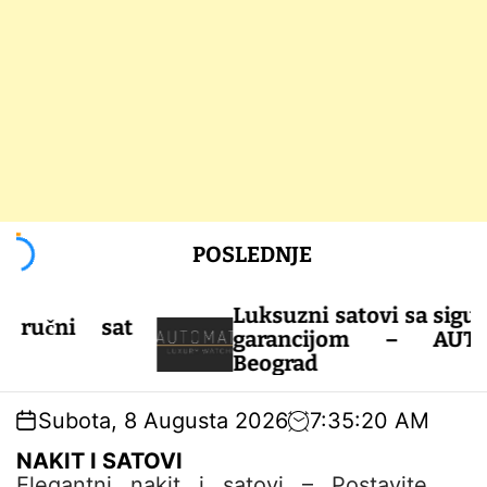
S
POSLEDNJE
k
i
p
Luksuzni satovi sa sigurnošću 
i sat
t
garancijom – AUTOMATI
o
Beograd
c
o
Subota, 8 Augusta 2026
7
:
35
:
20
AM
n
t
NAKIT I SATOVI
e
Elegantni nakit i satovi – Postavite