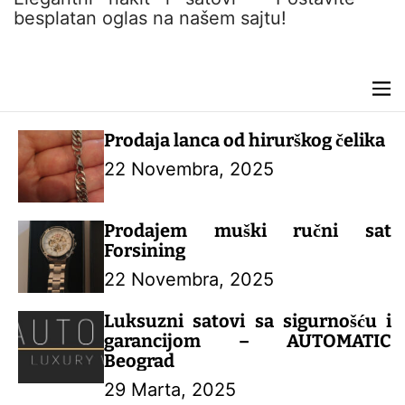
n
besplatan oglas na našem sajtu!
t
M
e
n
Prodaja lanca od hirurškog čelika
u
22 Novembra, 2025
Prodajem muški ručni sat
Forsining
22 Novembra, 2025
Luksuzni satovi sa sigurnošću i
garancijom – AUTOMATIC
Beograd
29 Marta, 2025