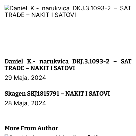
a
n
a
k
a
Daniel K.- narukvica DKJ.3.1093-2 – SAT
TRADE – NAKIT I SATOVI
29 Maja, 2024
Skagen SKJ1815791 – NAKIT I SATOVI
28 Maja, 2024
More From Author