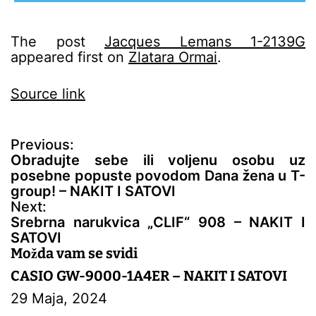
The post
Jacques Lemans 1-2139G
appeared first on
Zlatara Ormai
.
Source link
N
Previous:
a
Obradujte sebe ili voljenu osobu uz
v
posebne popuste povodom Dana žena u T-
i
group! – NAKIT I SATOVI
g
Next:
a
Srebrna narukvica „CLIF“ 908 – NAKIT I
c
SATOVI
i
Možda vam se svidi
j
CASIO GW-9000-1A4ER – NAKIT I SATOVI
a
29 Maja, 2024
č
l