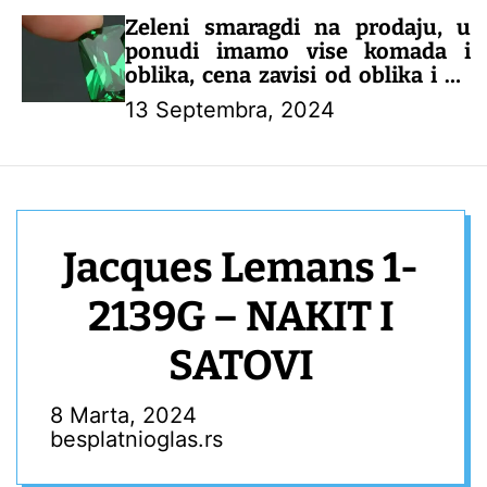
Zeleni smaragdi na prodaju, u
ponudi imamo vise komada i
oblika, cena zavisi od oblika i od
karataze, u ponudi imamo i drugo
13 Septembra, 2024
drago kamenje, nudimo
mogućnost naručivanja tel za
naručivanje 0638861547
Jacques Lemans 1-
2139G – NAKIT I
SATOVI
8 Marta, 2024
besplatnioglas.rs