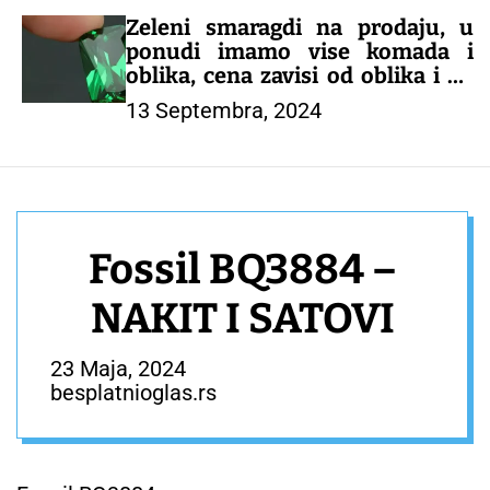
Zeleni smaragdi na prodaju, u
ponudi imamo vise komada i
oblika, cena zavisi od oblika i od
karataze, u ponudi imamo i drugo
13 Septembra, 2024
drago kamenje, nudimo
mogućnost naručivanja tel za
naručivanje 0638861547
Fossil BQ3884 –
NAKIT I SATOVI
23 Maja, 2024
besplatnioglas.rs