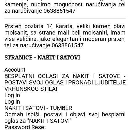
kamenje, nudimo mogućnost naručivanja tel
za naručivanje 0638861547
Prsten pozlata 14 karata, veliki kamen plavi
moisanit, sa strane mali beli moisaniti, imam
vise veličina, jako elegantan i moderan prsten,
tel za naručivanje 0638861547
STRANICE - NAKIT I SATOVI
Account
BESPLATNI OGLASI ZA NAKIT I SATOVE -
POSTAVI SVOJ OGLAS I PRONAĐI LJUBITELJE
VRHUNSKOG STILA!
Log In
Log In
NAKIT I SATOVI - TUMBLR
Odmah ispiši, postavi i objavi svoj besplatni
oglas za "NAKIT I SATOVI"
Password Reset