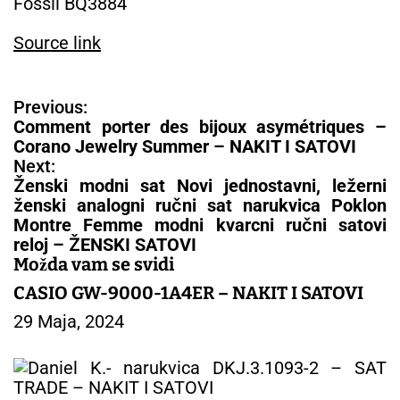
Fossil BQ3884
Source link
N
Previous:
a
Comment porter des bijoux asymétriques –
v
Corano Jewelry Summer – NAKIT I SATOVI
i
Next:
g
Ženski modni sat Novi jednostavni, ležerni
a
ženski analogni ručni sat narukvica Poklon
c
Montre Femme modni kvarcni ručni satovi
i
reloj – ŽENSKI SATOVI
j
Možda vam se svidi
a
CASIO GW-9000-1A4ER – NAKIT I SATOVI
č
29 Maja, 2024
l
a
n
a