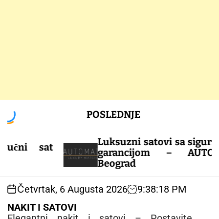
S
POSLEDNJE
k
i
p
Luksuzni satovi sa sigurnošću i
 sat
t
garancijom – AUTOMATIC
o
Beograd
c
o
Četvrtak, 6 Augusta 2026
9
:
38
:
18
PM
n
t
NAKIT I SATOVI
e
Elegantni nakit i satovi – Postavite