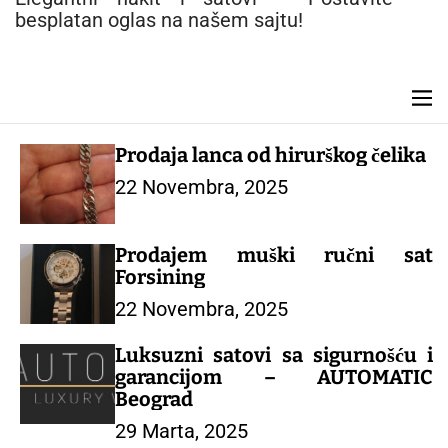
n
besplatan oglas na našem sajtu!
t
M
e
n
Prodaja lanca od hirurškog čelika
u
22 Novembra, 2025
Prodajem muški ručni sat
Forsining
22 Novembra, 2025
Luksuzni satovi sa sigurnošću i
garancijom – AUTOMATIC
Beograd
29 Marta, 2025