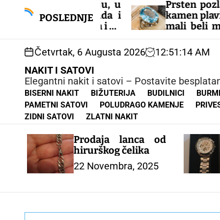
S
 na prodaju, u
Prsten pozlata 14 karat
k
vise komada i
kamen plavi moisanit, 
POSLEDNJE
i
i od oblika i od
mali beli moisaniti, 
p
onudi imamo i
veličina, jako ele
t
menje, nudimo
moderan prsten,
Četvrtak, 6 Augusta 2026
12
:
51
:
15
AM
o
čivanja tel za
naručivanje 06388615
c
38861547
NAKIT I SATOVI
o
Elegantni nakit i satovi – Postavite besplat
n
BISERNI NAKIT
BIŽUTERIJA
BUDILNICI
BURM
t
PAMETNI SATOVI
POLUDRAGO KAMENJE
PRIVE
e
ZIDNI SATOVI
ZLATNI NAKIT
n
t
Prodaja lanca od
hirurškog čelika
22 Novembra, 2025