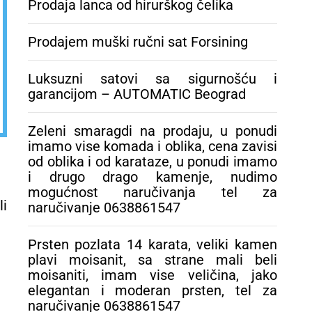
Prodaja lanca od hirurškog čelika
kamenje, nudimo
mogućnost
naručivanja tel za
Prodajem muški ručni sat Forsining
naručivanje
0638861547
Luksuzni satovi sa sigurnošću i
garancijom – AUTOMATIC Beograd
Zeleni smaragdi na prodaju, u ponudi
imamo vise komada i oblika, cena zavisi
od oblika i od karataze, u ponudi imamo
i drugo drago kamenje, nudimo
mogućnost naručivanja tel za
li
naručivanje 0638861547
Prsten pozlata 14 karata, veliki kamen
plavi moisanit, sa strane mali beli
moisaniti, imam vise veličina, jako
elegantan i moderan prsten, tel za
naručivanje 0638861547