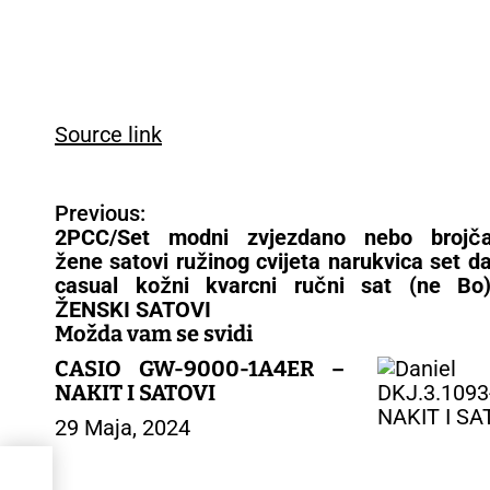
Source link
N
Previous:
a
2PCC/Set modni zvjezdano nebo brojča
v
žene satovi ružinog cvijeta narukvica set 
i
casual kožni kvarcni ručni sat (ne Bo
g
ŽENSKI SATOVI
a
Možda vam se svidi
c
CASIO GW-9000-1A4ER –
i
NAKIT I SATOVI
j
29 Maja, 2024
a
č
ano
l