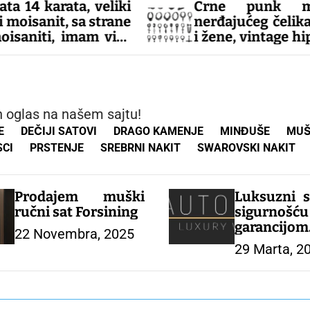
a, veliki
Crne punk mindjuše 
sa strane
nerđajućeg čelika za muška
imam vise
i žene, vintage hip-hop nakit
gantan i
pirsing
 tel za
47
– MINĐUŠE
an oglas na našem sajtu!
E
DEČIJI SATOVI
DRAGO KAMENJE
MINĐUŠE
MUŠ
SCI
PRSTENJE
SREBRNI NAKIT
SWAROVSKI NAKIT
Prodajem muški
Luksuzni s
ručni sat Forsining
sigurn
garanc
22 Novembra, 2025
AUTOMATI
29 Marta, 2
Beograd