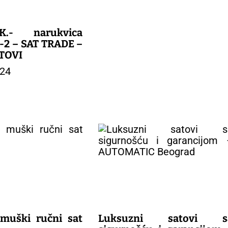
K.- narukvica
-2 – SAT TRADE –
ATOVI
024
muški ručni sat
Luksuzni satovi s