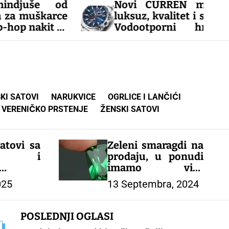
od
Novi CURREN muški satovi:
rce
luksuz, kvalitet i stil u jednom.
 za
Vodootporni hronograf s
datumom – savršen izbor za
svaku priliku!
– MUŠKI SATOVI
KI SATOVI
NARUKVICE
OGRLICE I LANČIĆI
VERENIČKO PRSTENJE
ŽENSKI SATOVI
atovi sa
Zeleni smaragdi na
ošću i
prodaju, u ponudi
ijom –
imamo vise
C
komada i oblika,
025
13 Septembra, 2024
cena zavisi od
oblika i od karataze,
u ponudi imamo i
POSLEDNJI OGLASI
drugo drago