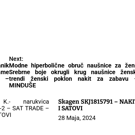
Next:
nik
Modne hiperbolične obruč naušnice za žen
dame
Srebrne boje okrugli krug naušnice žensk
) –
trendi ženski poklon nakit za zabavu 
MINĐUŠE
Skagen SKJ1815791 – NAKI
I SATOVI
28 Maja, 2024