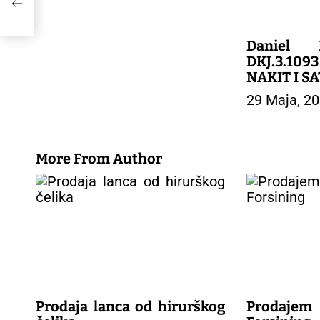
tovi
a
 set
n
cni
a
Daniel 
k
DKJ.3.1093
a
NAKIT I S
29 Maja, 2
More From Author
Prodaja lanca od hirurškog
Prodajem 