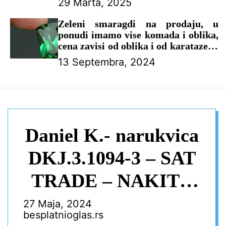
29 Marta, 2025
Zeleni smaragdi na prodaju, u
ponudi imamo vise komada i oblika,
cena zavisi od oblika i od karataze, u
ponudi imamo i drugo drago
13 Septembra, 2024
kamenje, nudimo mogućnost
naručivanja tel za naručivanje
0638861547
Daniel K.- narukvica
DKJ.3.1094-3 – SAT
TRADE – NAKIT I
SATOVI
27 Maja, 2024
besplatnioglas.rs