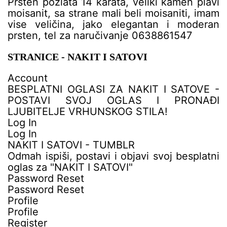
Prsten pozlata 14 karata, veliki kamen plavi
moisanit, sa strane mali beli moisaniti, imam
vise veličina, jako elegantan i moderan
prsten, tel za naručivanje 0638861547
STRANICE - NAKIT I SATOVI
Account
BESPLATNI OGLASI ZA NAKIT I SATOVE -
POSTAVI SVOJ OGLAS I PRONAĐI
LJUBITELJE VRHUNSKOG STILA!
Log In
Log In
NAKIT I SATOVI - TUMBLR
Odmah ispiši, postavi i objavi svoj besplatni
oglas za "NAKIT I SATOVI"
Password Reset
Password Reset
Profile
Profile
Register