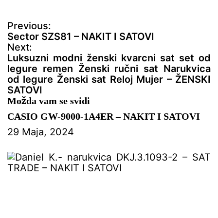
N
Previous:
a
Sector SZS81 – NAKIT I SATOVI
v
Next:
i
Luksuzni modni ženski kvarcni sat set od
g
legure remen Ženski ručni sat Narukvica
a
od legure Ženski sat Reloj Mujer – ŽENSKI
c
SATOVI
i
Možda vam se svidi
j
CASIO GW-9000-1A4ER – NAKIT I SATOVI
a
29 Maja, 2024
č
l
a
n
a
k
a