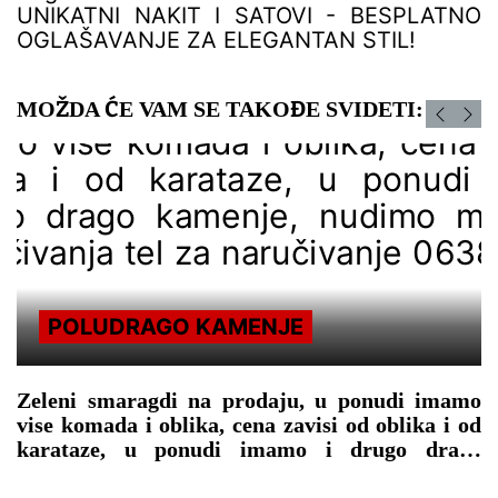
UNIKATNI NAKIT I SATOVI - BESPLATNO
OGLAŠAVANJE ZA ELEGANTAN STIL!
MOŽDA ĆE VAM SE TAKOĐE SVIDETI:
POLUDRAGO KAMENJE
Zeleni smaragdi na prodaju, u ponudi imamo
vise komada i oblika, cena zavisi od oblika i od
karataze, u ponudi imamo i drugo drago
kamenje, nudimo mogućnost naručivanja tel za
naručivanje 0638861547