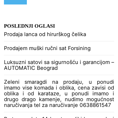
POSLEDNJI OGLASI
Prodaja lanca od hirurškog čelika
Prodajem muški ručni sat Forsining
Luksuzni satovi sa sigurnošću i garancijom –
AUTOMATIC Beograd
Zeleni smaragdi na prodaju, u ponudi
imamo vise komada i oblika, cena zavisi od
oblika i od karataze, u ponudi imamo i
drugo drago kamenje, nudimo mogućnost
naručivanja tel za naručivanje 0638861547