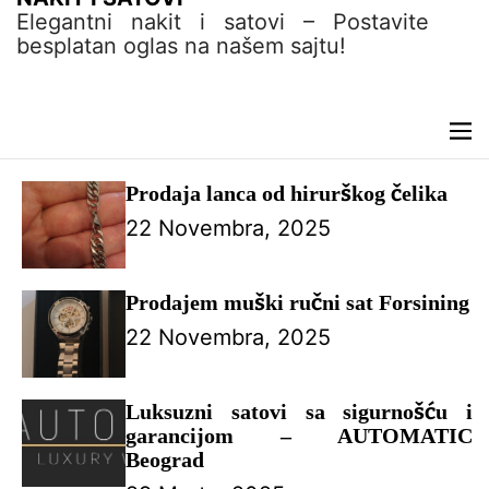
n
Elegantni nakit i satovi – Postavite
t
besplatan oglas na našem sajtu!
M
e
n
Prodaja lanca od hirurškog čelika
u
22 Novembra, 2025
Prodajem muški ručni sat Forsining
22 Novembra, 2025
Luksuzni satovi sa sigurnošću i
garancijom – AUTOMATIC
Beograd