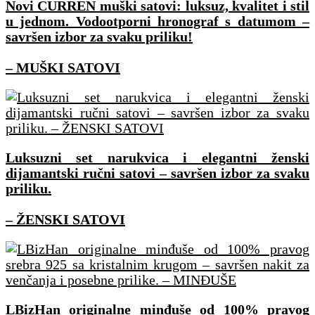
Novi CURREN muški satovi: luksuz, kvalitet i stil
u jednom. Vodootporni hronograf s datumom –
savršen izbor za svaku priliku!
– MUŠKI SATOVI
Luksuzni set narukvica i elegantni ženski
dijamantski ručni satovi – savršen izbor za svaku
priliku.
– ŽENSKI SATOVI
LBizHan originalne minđuše od 100% pravog