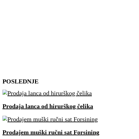
Skip
POSLEDNJE
to
content
Prodaja lanca od hirurškog čelika
Prodajem muški ručni sat Forsining