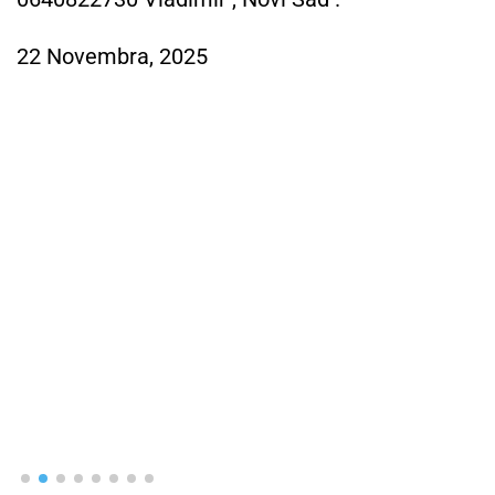
satovi imaju: 🔸 Provereno p
o autentičnosti 🔸 6 meseci
moguće i na rate. Otkup
dostupni. Pogledajte 
www.automatic.rs 📍 H
Beograd
29 Marta, 2025