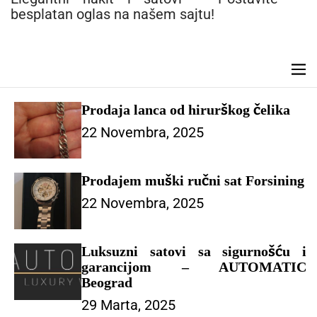
n
besplatan oglas na našem sajtu!
t
M
e
n
Prodaja lanca od hirurškog čelika
u
22 Novembra, 2025
Prodajem muški ručni sat Forsining
22 Novembra, 2025
Luksuzni satovi sa sigurnošću i
garancijom – AUTOMATIC
Beograd
29 Marta, 2025