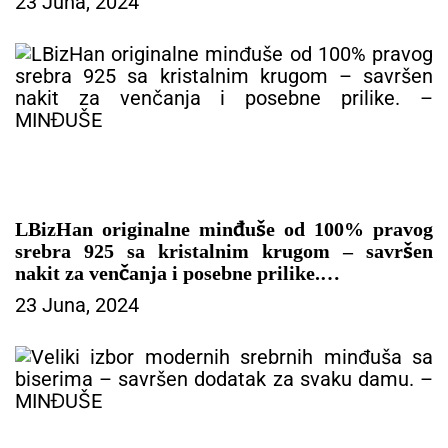
23 Juna, 2024
– MINĐUŠE
LBizHan originalne minđuše od 100% pravog
srebra 925 sa kristalnim krugom – savršen
nakit za venčanja i posebne prilike.
23 Juna, 2024
– MINĐUŠE