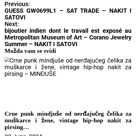
N
Previous:
a
GUESS GW0699L1 – SAT TRADE – NAKIT I
v
SATOVI
i
Next:
g
bijoutier indien dont le travail est exposé au
a
Metropolitan Museum of Art – Corano Jewelry
c
Summer – NAKIT I SATOVI
i
Možda vam se svidi
j
a
č
l
a
n
a
k
a
Crne punk mindjuše od nerđajućeg čelika za
muškarce i žene, vintage hip-hop nakit za
pirsing