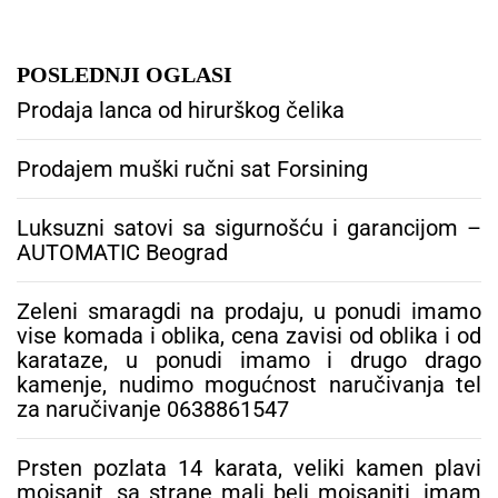
POSLEDNJI OGLASI
Prodaja lanca od hirurškog čelika
Prodajem muški ručni sat Forsining
Luksuzni satovi sa sigurnošću i garancijom –
AUTOMATIC Beograd
Zeleni smaragdi na prodaju, u ponudi imamo
vise komada i oblika, cena zavisi od oblika i od
karataze, u ponudi imamo i drugo drago
kamenje, nudimo mogućnost naručivanja tel
za naručivanje 0638861547
Prsten pozlata 14 karata, veliki kamen plavi
moisanit, sa strane mali beli moisaniti, imam