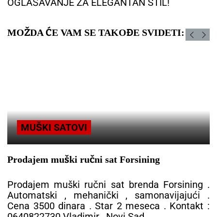
OGLAŠAVANJE ZA ELEGANTAN STIL!
MOŽDA ĆE VAM SE TAKOĐE SVIDETI:
MUŠKI SATOVI
Forsining
Luksuzni satovi sa sigurno
AUTOMATIC Beograd
 brenda Forsining .
, samonavijajući .
Luksuzni satovi sa sigurno
2 meseca . Kontakt :
AUTOMATIC Beograd Prona
i Sad .
sat među pažljivo birani