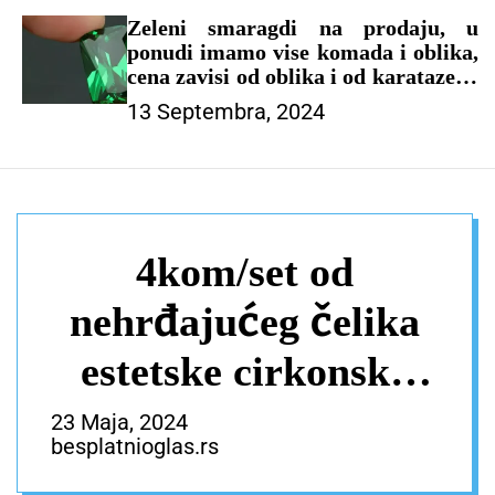
Zeleni smaragdi na prodaju, u
ponudi imamo vise komada i oblika,
cena zavisi od oblika i od karataze, u
ponudi imamo i drugo drago
13 Septembra, 2024
kamenje, nudimo mogućnost
naručivanja tel za naručivanje
0638861547
4kom/set od
nehrđajućeg čelika
estetske cirkonske
naušnice za žene
23 Maja, 2024
besplatnioglas.rs
Egirl Novo I2K Cool