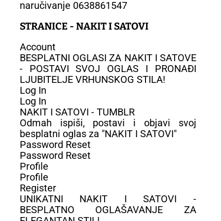
naručivanje 0638861547
STRANICE - NAKIT I SATOVI
Account
BESPLATNI OGLASI ZA NAKIT I SATOVE
- POSTAVI SVOJ OGLAS I PRONAĐI
LJUBITELJE VRHUNSKOG STILA!
Log In
Log In
NAKIT I SATOVI - TUMBLR
Odmah ispiši, postavi i objavi svoj
besplatni oglas za "NAKIT I SATOVI"
Password Reset
Password Reset
Profile
Profile
Register
UNIKATNI NAKIT I SATOVI -
BESPLATNO OGLAŠAVANJE ZA
ELEGANTAN STIL!