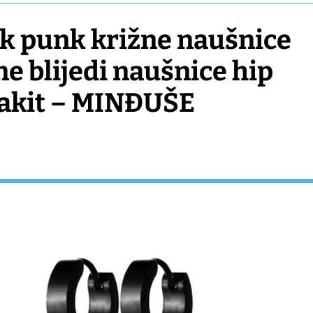
lik punk križne naušnice
e blijedi naušnice hip
hop muški nakit – MINĐUŠE