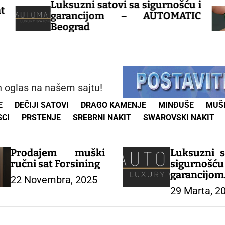
satovi sa sigurnošću i
Zeleni smaragd
ijom – AUTOMATIC
ponudi imamo
oblika, cena zav
karataze, u 
drugo drago k
mogućnost nar
naručivanje 06
an oglas na našem sajtu!
E
DEČIJI SATOVI
DRAGO KAMENJE
MINĐUŠE
MUŠK
SCI
PRSTENJE
SREBRNI NAKIT
SWAROVSKI NAKIT
Prodajem muški
Luksuzni s
ručni sat Forsining
sigurn
garanc
22 Novembra, 2025
AUTOMATI
29 Marta, 2
Beograd