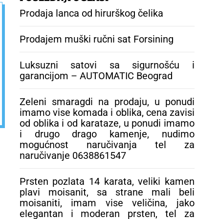
drugo drago
Prodaja lanca od hirurškog čelika
kamenje, nudimo
mogućnost
naručivanja tel za
Prodajem muški ručni sat Forsining
naručivanje
0638861547
Luksuzni satovi sa sigurnošću i
garancijom – AUTOMATIC Beograd
Zeleni smaragdi na prodaju, u ponudi
imamo vise komada i oblika, cena zavisi
od oblika i od karataze, u ponudi imamo
i drugo drago kamenje, nudimo
mogućnost naručivanja tel za
naručivanje 0638861547
Prsten pozlata 14 karata, veliki kamen
plavi moisanit, sa strane mali beli
moisaniti, imam vise veličina, jako
elegantan i moderan prsten, tel za