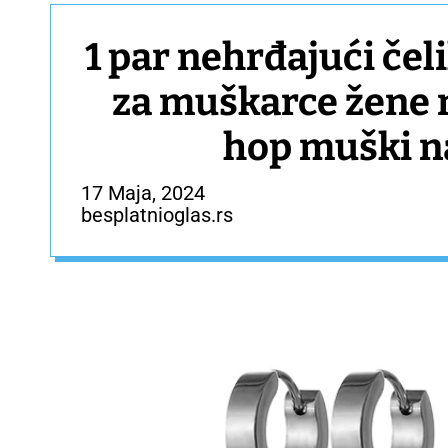
1 par nehrđajući če
za muškarce žene n
17 Maja, 2024
besplatnioglas.rs