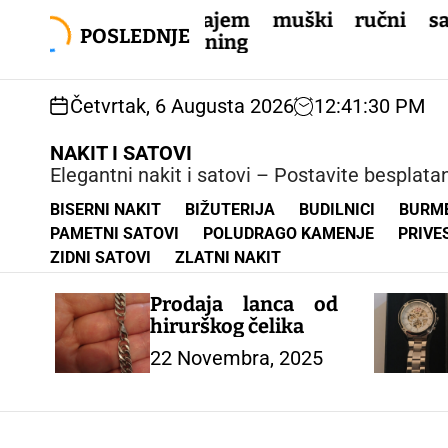
S
Luksuzni 
odajem muški ručni sat
k
garanc
POSLEDNJE
sining
i
Beograd
p
t
Četvrtak, 6 Augusta 2026
12
:
41
:
32
PM
o
c
NAKIT I SATOVI
o
Elegantni nakit i satovi – Postavite besplat
n
t
BISERNI NAKIT
BIŽUTERIJA
BUDILNICI
BURM
e
PAMETNI SATOVI
POLUDRAGO KAMENJE
PRIVE
n
ZIDNI SATOVI
ZLATNI NAKIT
t
Prodaja lanca od
hirurškog čelika
22 Novembra, 2025