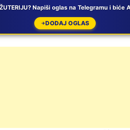
UTERIJU? Napiši oglas na Telegramu i biće 
DODAJ OGLAS