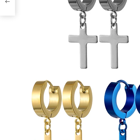
žnim
an,
učni
 –