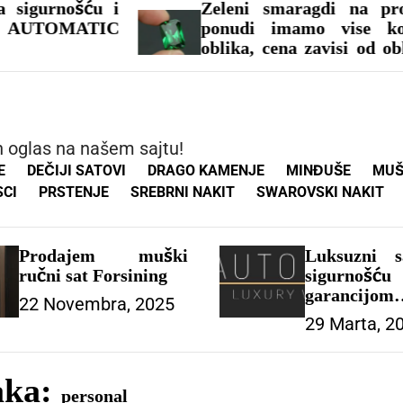
ću i
Zeleni smaragdi na prodaju, u
TIC
ponudi imamo vise komada i
oblika, cena zavisi od oblika i od
karataze, u ponudi imamo i drugo
drago kamenje, nudimo
mogućnost naručivanja tel za
naručivanje 0638861547
an oglas na našem sajtu!
E
DEČIJI SATOVI
DRAGO KAMENJE
MINĐUŠE
MUŠ
SCI
PRSTENJE
SREBRNI NAKIT
SWAROVSKI NAKIT
Prodajem muški
Luksuzni s
ručni sat Forsining
sigurn
garanc
22 Novembra, 2025
AUTOMAT
29 Marta, 2
Beograd
aka:
personal