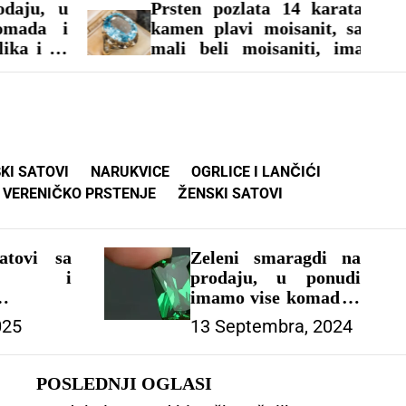
Prsten pozlata 14 karata, veliki
kamen plavi moisanit, sa strane
mali beli moisaniti, imam vise
veličina, jako elegantan i moderan
prsten, tel za naručivanje
0638861547
KI SATOVI
NARUKVICE
OGRLICE I LANČIĆI
VERENIČKO PRSTENJE
ŽENSKI SATOVI
atovi sa
Zeleni smaragdi na
ošću i
prodaju, u ponudi
ijom –
imamo vise komada i
IC
oblika, cena zavisi od
025
13 Septembra, 2024
oblika i od karataze,
u ponudi imamo i
drugo drago
POSLEDNJI OGLASI
kamenje, nudimo