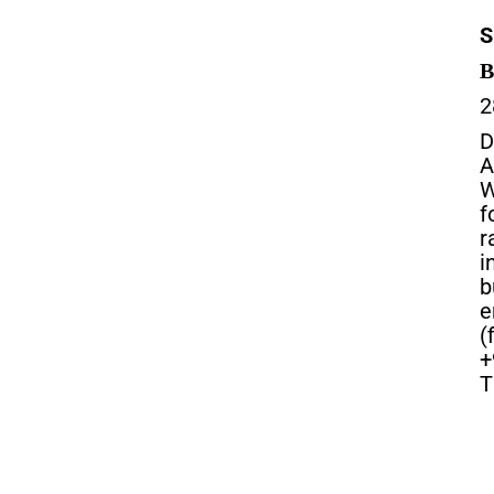
S
B
2
D
A
W
f
r
i
b
e
(
+
T