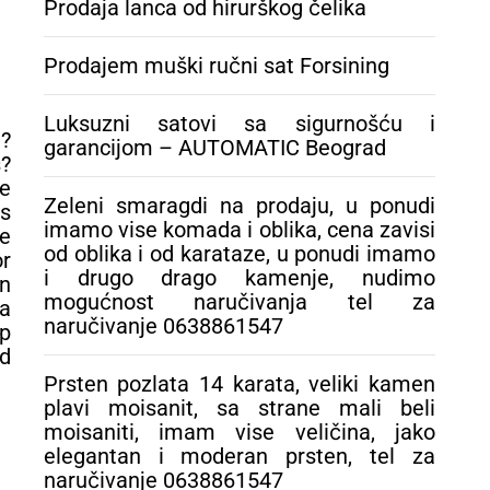
Prodaja lanca od hirurškog čelika
mogućnost
naručivanja tel za
naručivanje
Prodajem muški ručni sat Forsining
0638861547
Luksuzni satovi sa sigurnošću i
e?
garancijom – AUTOMATIC Beograd
s?
ce
Zeleni smaragdi na prodaju, u ponudi
ss
imamo vise komada i oblika, cena zavisi
e
od oblika i od karataze, u ponudi imamo
or
i drugo drago kamenje, nudimo
an
mogućnost naručivanja tel za
ia
naručivanje 0638861547
p
d
Prsten pozlata 14 karata, veliki kamen
plavi moisanit, sa strane mali beli
moisaniti, imam vise veličina, jako
elegantan i moderan prsten, tel za
naručivanje 0638861547