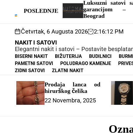
S
Luksuzni satovi sa sigurnoš
učni sat
k
garancijom – AUTOMA
POSLEDNJE
i
Beograd
p
t
Četvrtak, 6 Augusta 2026
2
:
16
:
13
PM
o
c
NAKIT I SATOVI
o
Elegantni nakit i satovi – Postavite besplat
n
BISERNI NAKIT
BIŽUTERIJA
BUDILNICI
BURM
t
PAMETNI SATOVI
POLUDRAGO KAMENJE
PRIVE
e
ZIDNI SATOVI
ZLATNI NAKIT
n
t
Prodaja lanca od
hirurškog čelika
22 Novembra, 2025
Ozn